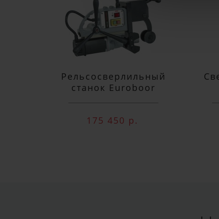
Рельсосверлильный
Св
станок Euroboor
RAIL.40S 12-40 мм
п
175 450 р.