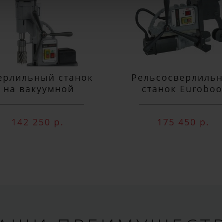
ПОДПИСАТЬСЯ
ерлильный станок
Рельсосверлиль
на вакуумной
станок Euroboo
одушке Euroboor
ECO.RAIL.40S
VAC.50S+
142 250 р.
175 450 р.