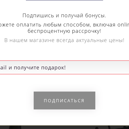
В нашем магазине всегда актуальные цены!
roboor HSS длина 30
Euroboor HSS длина
мм, Ø 77 HCS.770
мм, Ø 76 HCS.760
15 190 р.
14 730 р.
Я
РЕКОМЕНДУЕМЫЕ