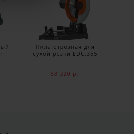
ный
Пила отрезная для
П
r
сухой резки EDC.355
м
58 320 р.