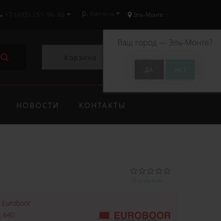
р.
Валюта
+7 (495) 151-96-96
Эль-Монте
Ваш город —
Эль-Монте
?
Корзина
0
НОВОСТИ
КОНТАКТЫ
0 отзывов
:
Euroboor
.640