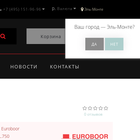
р.
Валюта
+7 (495) 151-96-96
Эль-Монте
Ваш город —
Эль-Монте
?
Корзина
0
НОВОСТИ
КОНТАКТЫ
0 отзывов
:
Euroboor
.750