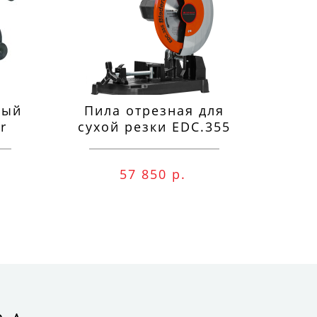
ный
Пила отрезная для
П
r
сухой резки EDC.355
м
57 850 р.