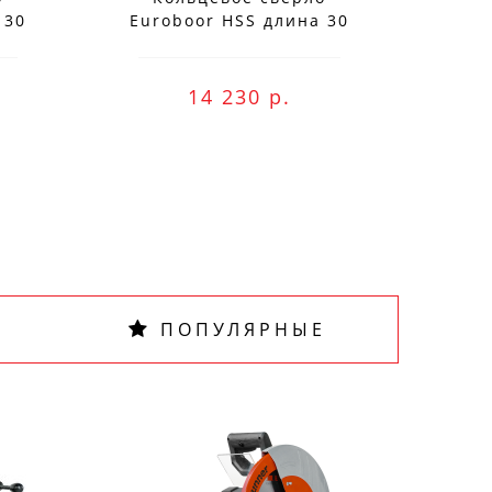
 30
Euroboor HSS длина 30
Eur
мм, Ø 75 HCS.750
м
14 230 р.
ПОПУЛЯРНЫЕ