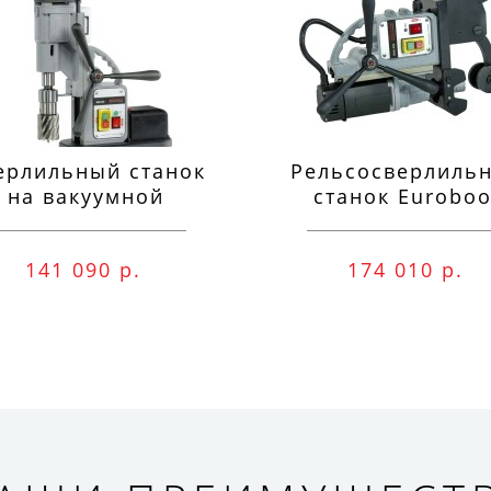
ерлильный станок
Рельсосверлиль
на вакуумной
станок Euroboo
одушке Euroboor
ECO.RAIL.40S
VAC.50S+
141 090 р.
174 010 р.