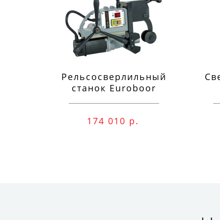
Рельсосверлильный
Св
станок Euroboor
RAIL.40S 12-40 мм
п
174 010 р.