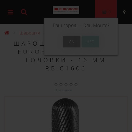
0
Ваш город —
Эль-Монте
?
Шарошки
Шарошка по металлу типа C
ШАРОШКА ПО МЕТАЛЛУ
EUROBOOR ТИПА C, Ø
ГОЛОВКИ - 16 ММ
RB.C1606
0 отзывов