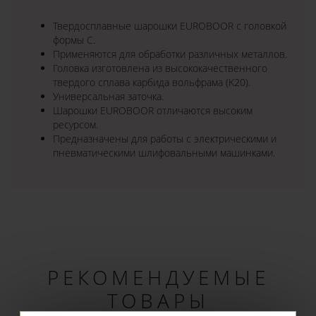
Твердосплавные шарошки EUROBOOR с головкой
формы C.
Применяются для обработки различных металлов.
Головка изготовлена из высококачественного
твердого сплава карбида вольфрама (K20).
Универсальная заточка.
Шарошки EUROBOOR отличаются высоким
ресурсом.
Предназначены для работы с электрическими и
пневматическими шлифовальными машинками.
РЕКОМЕНДУЕМЫЕ
ТОВАРЫ