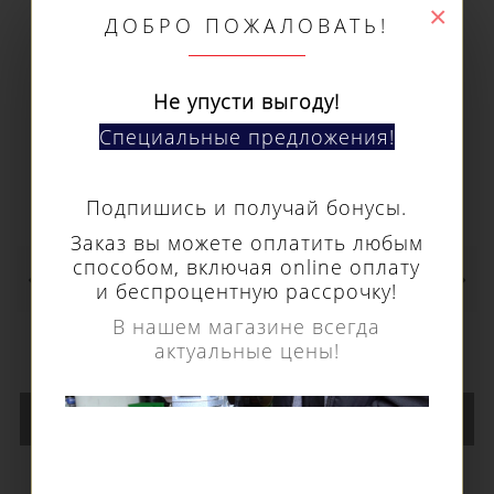
×
ДОБРО ПОЖАЛОВАТЬ!
Не упусти выгоду!
Специальные предложения!
Подпишись и получай бонусы.
Заказ вы можете оплатить любым
способом, включая online оплату
Шарошка по металлу Euroboor типа N, Ø
и беспроцентную рассрочку!
головки - 16 мм RB.N1606
В нашем магазине всегда
2 420 р.
актуальные цены!
В КОРЗИНУ