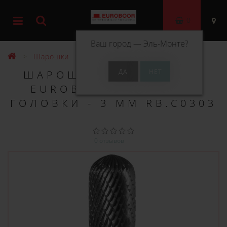
0
Ваш город —
Эль-Монте
?
Шарошки
Шарошка по металлу типа C
ШАРОШКА ПО МЕТАЛЛУ
EUROBOOR ТИПА C, Ø
ГОЛОВКИ - 3 ММ RB.C0303
0 отзывов